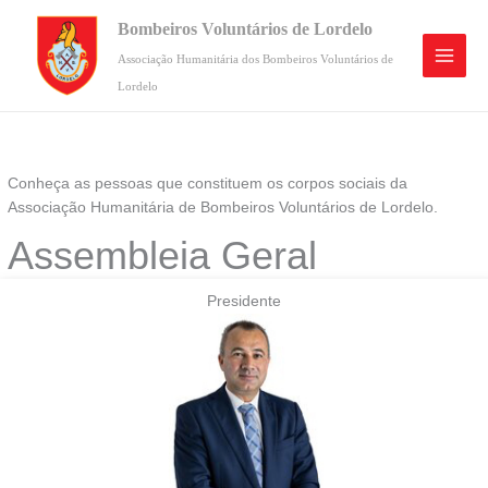
Skip
Bombeiros Voluntários de Lordelo
to
content
Associação Humanitária dos Bombeiros Voluntários de
Lordelo
Conheça as pessoas que constituem os corpos sociais da
Associação Humanitária de Bombeiros Voluntários de Lordelo.
Assembleia Geral
Presidente