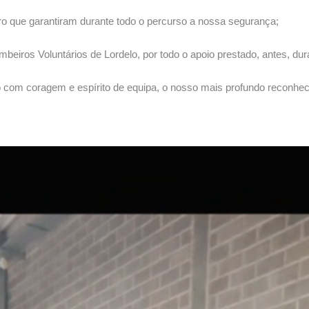
 que garantiram durante todo o percurso a nossa segurança;
beiros Voluntários de Lordelo, por todo o apoio prestado, antes, du
o com coragem e espírito de equipa, o nosso mais profundo recon