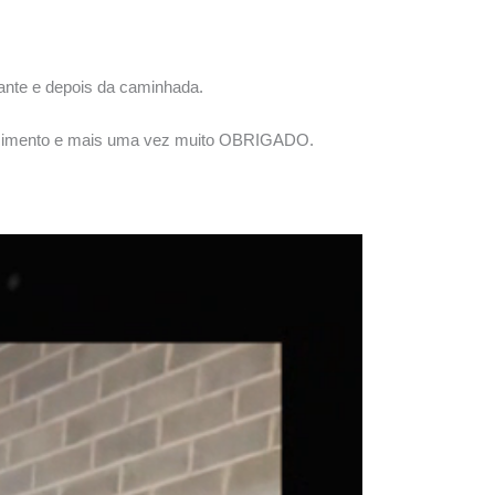
rante e depois da caminhada.
hecimento e mais uma vez muito OBRIGADO.