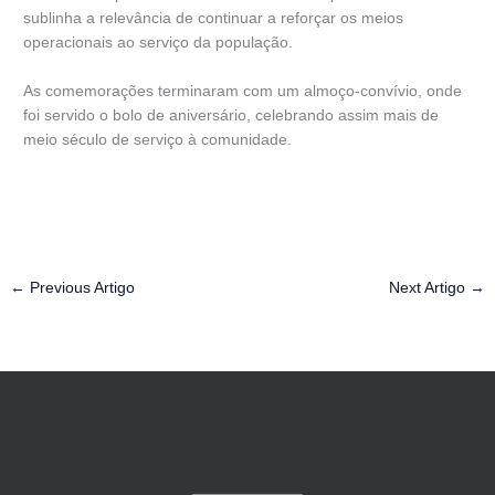
sublinha a relevância de continuar a reforçar os meios
operacionais ao serviço da população.
As comemorações terminaram com um almoço-convívio, onde
foi servido o bolo de aniversário, celebrando assim mais de
meio século de serviço à comunidade.
←
Previous Artigo
Next Artigo
→